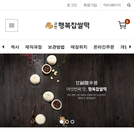
로그인
회원가입
마이페이지
0
역사
제작과정
보관방법
매장위치
온라인주문
개별고