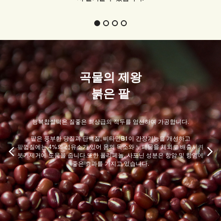
곡물의 제왕
붉은 팥
행복찹쌀떡은 질좋은 최상급의 적두를 엄선하여 가공합니다.
팥은 풍부한 당질과 단백질, 비타민B1이 간장기능을 개선하고
팥껍질에는 4%의 섬유소가 있어 몸의 독소와 노폐물을 체외로 배출시켜
붓기제거에 도움을 줍니다.또한 폴리페놀, 사포닌 성분은 항암 및 항염에
좋은 효과를 가지고 있습니다.