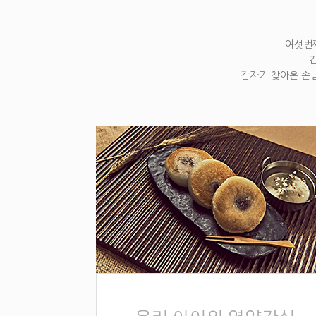
여섯번째
갑자기 찾아온 손님