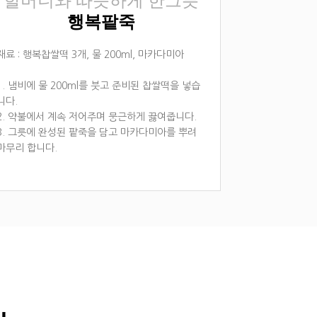
할머니와 따뜻하게 한그릇
행복팥죽
재료 : 행복찹쌀떡 3개, 물 200ml, 마카다미아
1. 냄비에 물 200ml를 붓고 준비된 찹쌀떡을 넣습
니다.
2. 약불에서 계속 저어주며 뭉근하게 끓여줍니다.
3. 그릇에 완성된 팥죽을 담고 마카다미아를 뿌려
마무리 합니다.