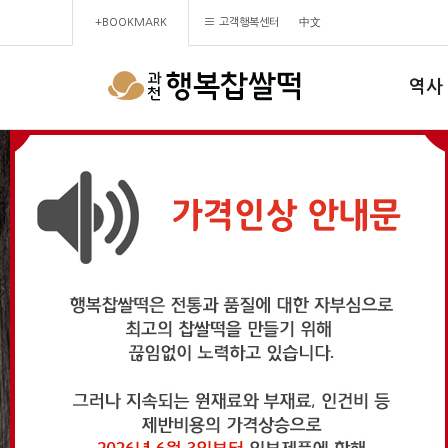
+BOOKMARK
고객행복센터
中文
역사