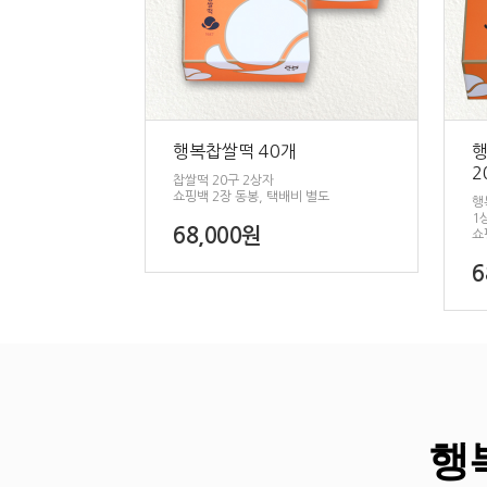
행복찹쌀떡 40개
행
2
찹쌀떡 20구 2상자
쇼핑백 2장 동봉, 택배비 별도
행
1
68,000원
쇼
6
행