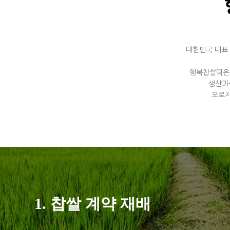
대한민국 대표
행복찹쌀떡은 
생산과
오로지
1. 찹쌀 계약 재배