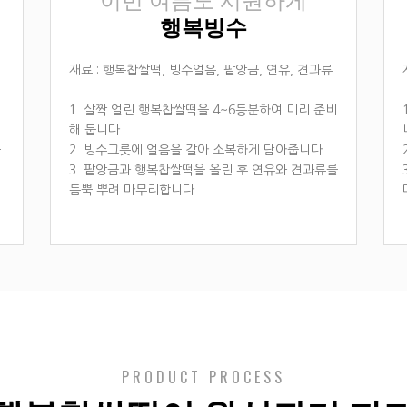
이번 여름도 시원하게
행복빙수
재료 : 행복찹쌀떡, 빙수얼음, 팥앙금, 연유, 견과류
1. 살짝 얼린 행복찹쌀떡을 4~6등분하여 미리 준비
해 둡니다.
을
2. 빙수그릇에 얼음을 갈아 소복하게 담아줍니다.
3. 팥앙금과 행복찹쌀떡을 올린 후 연유와 견과류를
듬뿍 뿌려 마무리합니다.
PRODUCT PROCESS