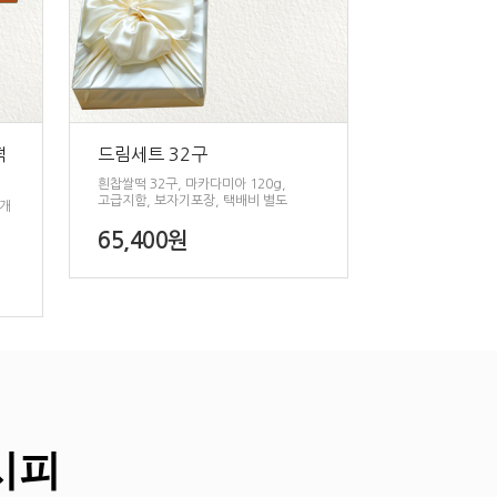
떡
드림세트 32구
흰찹쌀떡 32구, 마카다미아 120g,
고급지함, 보자기포장, 택배비 별도
5개
65,400원
시피