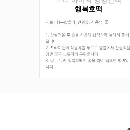
우리 아이의 영양간식
행복호떡
재료 : 행복찹쌀떡, 견과류, 식용유, 꿀
1. 찹쌀떡을 두 손을 사용해 납작하게 눌러서 준비
합니다.
2. 프라이팬에 식용유를 두르고 중불에서 찹쌀떡
양면 모두 노릇하게 구워줍니다.
3. 잘 구워진 행복호떡에 꿀을 찍어 먹으면 별미입
니다.