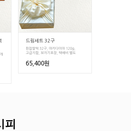
떡
드림세트 32구
흰찹쌀떡 32구, 마카다미아 120g,
고급지함, 보자기포장, 택배비 별도
5개
65,400원
시피