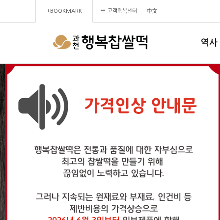
+BOOKMARK
고객행복센터
中文
역사