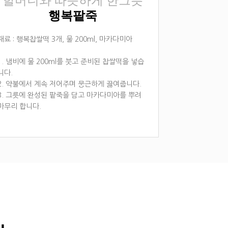
할머니와 따뜻하게 한그릇
행복팥죽
재료 : 행복찹쌀떡 3개, 물 200ml, 마카다미아
1. 냄비에 물 200ml를 붓고 준비된 찹쌀떡을 넣습
니다.
2. 약불에서 계속 저어주며 뭉근하게 끓여줍니다.
3. 그릇에 완성된 팥죽을 담고 마카다미아를 뿌려
마무리 합니다.