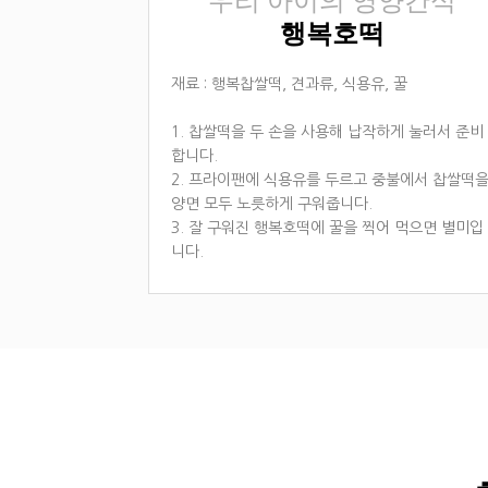
우리 아이의 영양간식
행복호떡
재료 : 행복찹쌀떡, 견과류, 식용유, 꿀
1. 찹쌀떡을 두 손을 사용해 납작하게 눌러서 준비
합니다.
2. 프라이팬에 식용유를 두르고 중불에서 찹쌀떡
양면 모두 노릇하게 구워줍니다.
3. 잘 구워진 행복호떡에 꿀을 찍어 먹으면 별미입
니다.