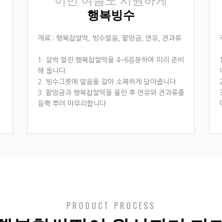
이번 여름도 시원하게
행복빙수
재료 : 행복찹쌀떡, 빙수얼음, 팥앙금, 연유, 견과류
1. 살짝 얼린 행복찹쌀떡을 4~6등분하여 미리 준비
해 둡니다.
을
2. 빙수그릇에 얼음을 갈아 소복하게 담아줍니다.
3. 팥앙금과 행복찹쌀떡을 올린 후 연유와 견과류를
듬뿍 뿌려 마무리합니다.
PRODUCT PROCESS