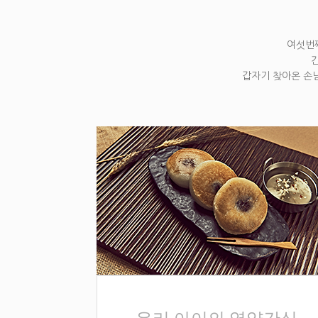
여섯번째
갑자기 찾아온 손님