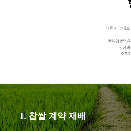
대한민국 대표
행복찹쌀떡은 
생산과
오로지
1. 찹쌀 계약 재배