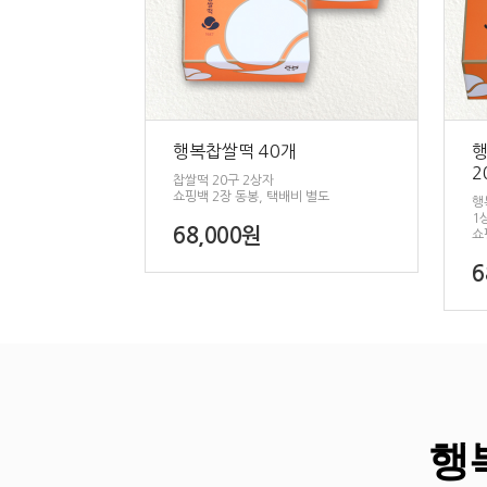
행복찹쌀떡 40개
행
2
찹쌀떡 20구 2상자
쇼핑백 2장 동봉, 택배비 별도
행
1
68,000원
쇼
6
행