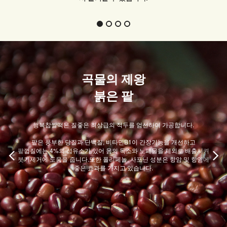
곡물의 제왕
붉은 팥
행복찹쌀떡은 질좋은 최상급의 적두를 엄선하여 가공합니다.
팥은 풍부한 당질과 단백질, 비타민B1이 간장기능을 개선하고
팥껍질에는 4%의 섬유소가 있어 몸의 독소와 노폐물을 체외로 배출시켜
붓기제거에 도움을 줍니다.또한 폴리페놀, 사포닌 성분은 항암 및 항염에
좋은 효과를 가지고 있습니다.