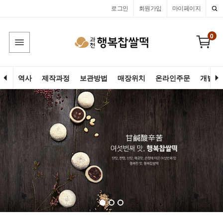
로그인
회원가입
마이페이지
0
역사
제작과정
보관방법
매장위치
온라인주문
개별고