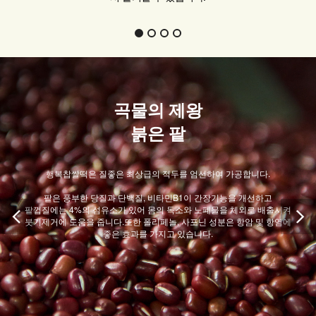
곡물의 제왕
붉은 팥
행복찹쌀떡은 질좋은 최상급의 적두를 엄선하여 가공합니다.
팥은 풍부한 당질과 단백질, 비타민B1이 간장기능을 개선하고
팥껍질에는 4%의 섬유소가 있어 몸의 독소와 노폐물을 체외로 배출시켜
붓기제거에 도움을 줍니다.또한 폴리페놀, 사포닌 성분은 항암 및 항염에
좋은 효과를 가지고 있습니다.