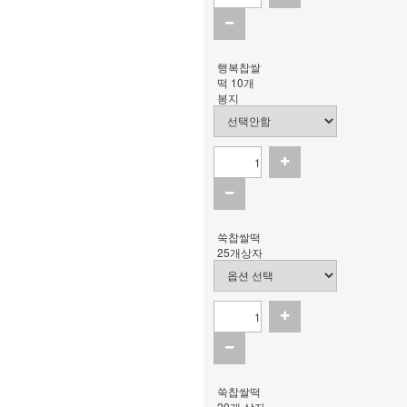
행복찹쌀
떡 10개
봉지
쑥찹쌀떡
25개상자
쑥찹쌀떡
20개 상자