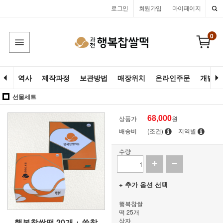
로그인
회원가입
마이페이지
0
역사
제작과정
보관방법
매장위치
온라인주문
개별고
선물세트
68,000
상품가
원
배송비
(조건)
지역별
수량
+ 추가 옵션 선택
행복찹쌀
떡 25개
상자
행복찹쌀떡 20개 + 쑥찹