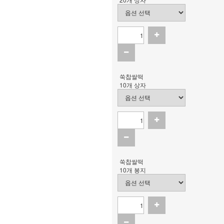
쑥찹쌀떡
10개 상자
쑥찹쌀떡
10개 봉지