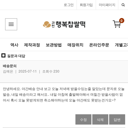
로그인
회원가입
마이페이지
0
역사
제작과정
보관방법
매장위치
온라인주문
개별고
질문과 대답
배송문의
김예은
|
2025-07-11
|
조회수 230
안녕하세요. 야간배송 안내 보고 오늘 저녁에 받을수있는줄 알았는데 문자로 오늘
발송, 내일 배송이라고 해서요.. 내일 아침에 출발해야해서 며칠간 받을사람이 없
어서 혹시 오늘 못받게되면 취소해야하는데 오늘 야간에도 못받는건가요~?
수정
삭제
답변