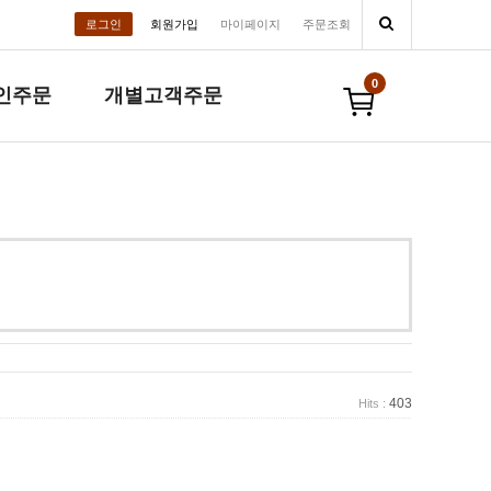
로그인
회원가입
마이페이지
주문조회
0
인주문
개별고객주문
403
Hits :