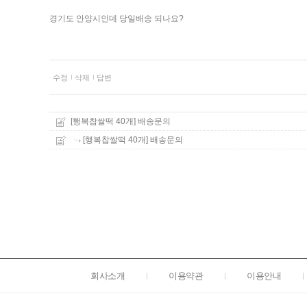
경기도 안양시인데 당일배송 되나요?
수정
삭제
답변
[행복찹쌀떡 40개]
배송문의
[행복찹쌀떡 40개]
배송문의
회사소개
이용약관
이용안내