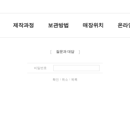
제작과정
보관방법
매장위치
온라
[
]
질문과 대답
비밀번호
확인
취소
목록