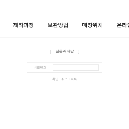
제작과정
보관방법
매장위치
온라
[
]
질문과 대답
비밀번호
확인
취소
목록