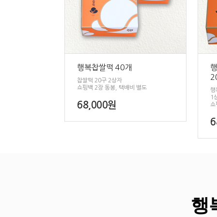
행복찹쌀떡 40개
행
2
찹쌀떡 20구 2상자
쇼핑백 2장 동봉, 택배비 별도
행
1
68,000원
쇼
6
행