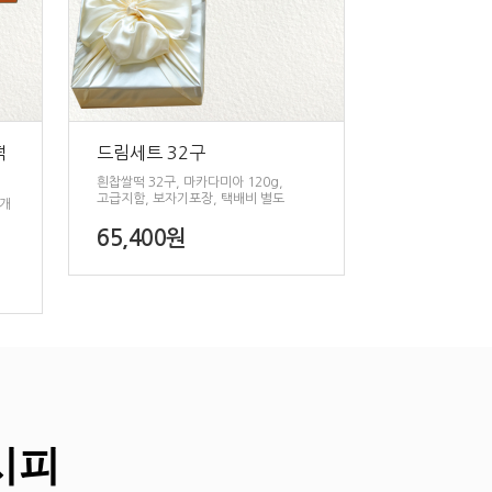
떡
드림세트 32구
흰찹쌀떡 32구, 마카다미아 120g,
고급지함, 보자기포장, 택배비 별도
5개
65,400원
시피