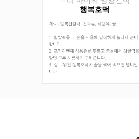
우리 아이의 영양간식
행복호떡
재료 : 행복찹쌀떡, 견과류, 식용유, 꿀
1. 찹쌀떡을 두 손을 사용해 납작하게 눌러서 준비
합니다.
2. 프라이팬에 식용유를 두르고 중불에서 찹쌀떡
양면 모두 노릇하게 구워줍니다.
3. 잘 구워진 행복호떡에 꿀을 찍어 먹으면 별미입
니다.