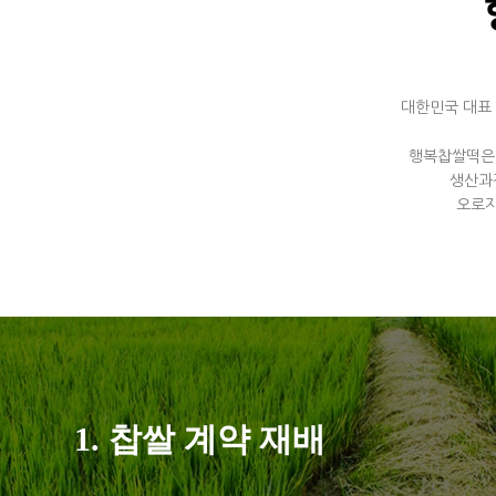
대한민국 대표
행복찹쌀떡은 
생산과
오로지
1. 찹쌀 계약 재배