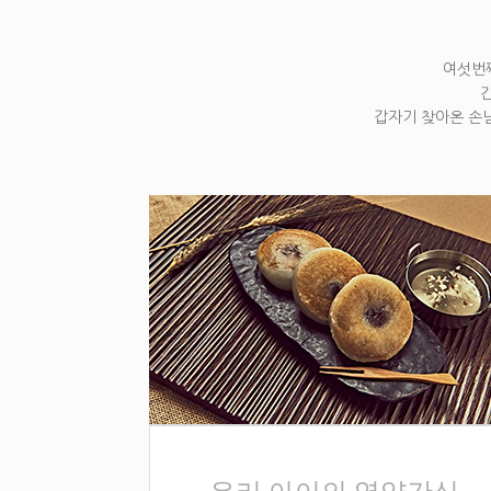
여섯번째
갑자기 찾아온 손님