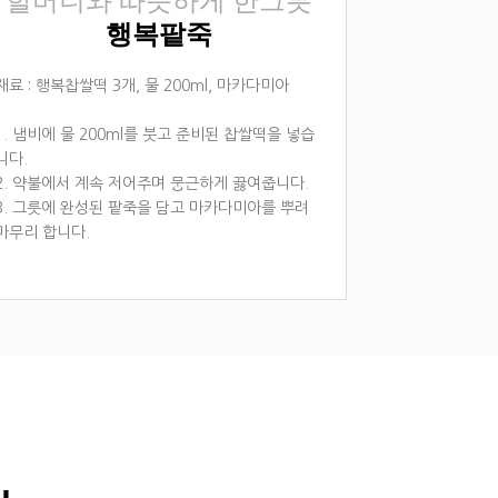
할머니와 따뜻하게 한그릇
행복팥죽
재료 : 행복찹쌀떡 3개, 물 200ml, 마카다미아
1. 냄비에 물 200ml를 붓고 준비된 찹쌀떡을 넣습
니다.
2. 약불에서 계속 저어주며 뭉근하게 끓여줍니다.
3. 그릇에 완성된 팥죽을 담고 마카다미아를 뿌려
마무리 합니다.