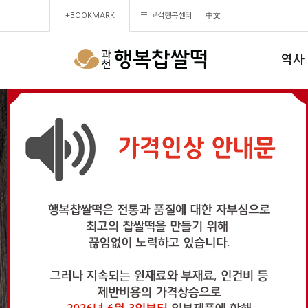
+BOOKMARK
고객행복센터
中文
역사