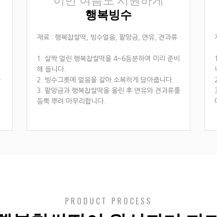
이번 여름도 시원하게
행복빙수
재료 : 행복찹쌀떡, 빙수얼음, 팥앙금, 연유, 견과류
1. 살짝 얼린 행복찹쌀떡을 4~6등분하여 미리 준비
해 둡니다.
을
2. 빙수그릇에 얼음을 갈아 소복하게 담아줍니다.
3. 팥앙금과 행복찹쌀떡을 올린 후 연유와 견과류를
듬뿍 뿌려 마무리합니다.
PRODUCT PROCESS