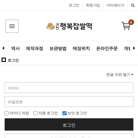
로그인
회원가입
마이페이지
0
역사
제작과정
보관방법
매장위치
온라인주문
개별고
로그인
한글 자판 열기
아이디 저장
자동 로그인
보안 로그인
로그인