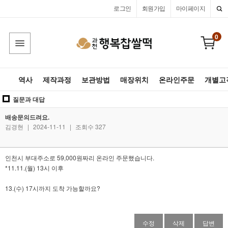
로그인
회원가입
마이페이지
0
역사
제작과정
보관방법
매장위치
온라인주문
개별고
질문과 대답
배송문의드려요.
김경현
|
2024-11-11
|
조회수 327
인천시 부대주소로 59,000원짜리 온라인 주문했습니다.
*11.11.(월) 13시 이후
13.(수) 17시까지 도착 가능할까요?
수정
삭제
답변