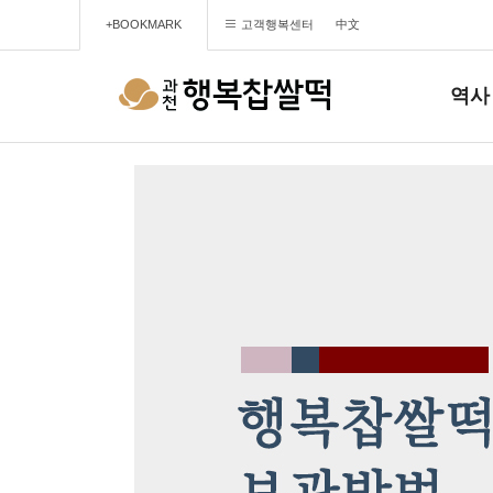
+BOOKMARK
고객행복센터
中文
역사